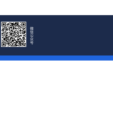
微
信
公
众
号