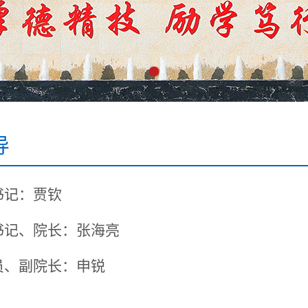
导
书记：
贾钦
书记
、院长：张海亮
员、副院长：申锐