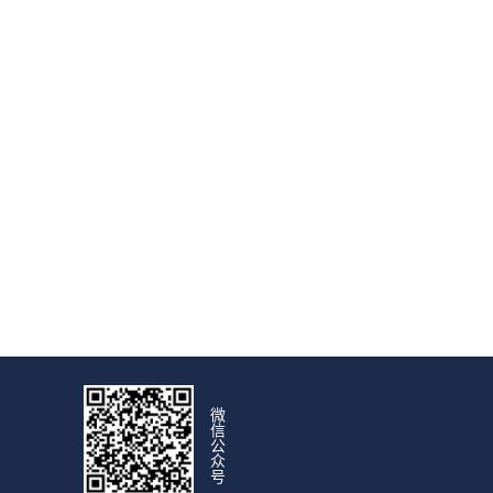
微
信
公
众
号